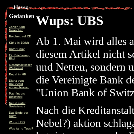
Gedanken
Wups: UBS
Zahlen und
Menschen
Borchert auf CD
Ab 1. Mai wird alles a
Kühe in Zürich
Roter Dany
diesem Artikel nicht 
Ein Brief erregt
Ekel
und Netten, sondern 
Geschmackloser
Werbemüll
Engel im HB
die Vereinigte Bank d
Diana vom
Boulevard
abgeschossen
"Union Bank of Switz
Pathfinders
Bibliothek
Neoliberaler
Nach die Kreditanstalt
Sozialismus
Das Ende der
Dürre
Nebel?) aktion schlaga
Wups: UBS
Was ist ne Tussi?