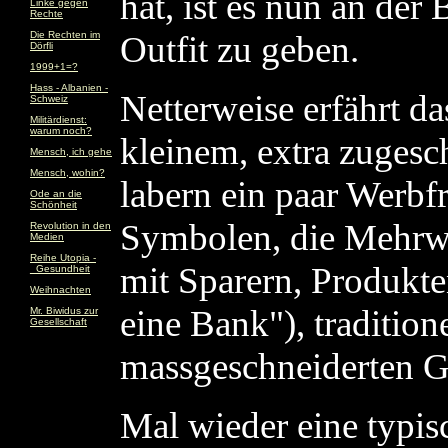
hat, ist es nun an der
Linke gegen
Rechte
Die Rechten im
Outfit zu geben.
Dörfli
1999+1=?
Hass - Albanien -
Netterweise erfährt d
Schweiz
Militärdienst:
warum noch?
kleinem, extra zugesc
Mensch, ich gehe
Mensch, wohin?
labern ein paar Werbf
Ode an die
Schönheit
Symbolen, die Mehrw
Revolution in den
Medien
Reihe Utopia -
mit Sparern, Produkte
_Gesundheit
Weihnachten
eine Bank"), traditio
Mr. Biwidus zur
Gesellschaft
massgeschneiderten G
Mal wieder eine typis