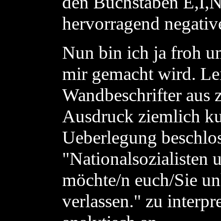
den Buchstaben E,I,N 
hervorragend negativ
Nun bin ich ja froh um
mir gemacht wird. Le
Wandbeschrifter aus z
Ausdruck ziemlich kur
Ueberlegung beschloss
"Nationalsozialisten 
möchte/n euch/Sie unh
verlassen." zu interp