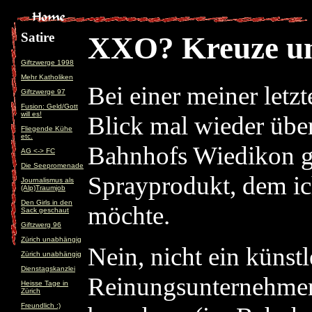
Satire
XXO? Kreuze un
Giftzwerge 1998
Mehr Katholiken
Bei einer meiner letz
Giftzwerge 97
Fusion: Geld/Gott
will es!
Blick mal wieder über
Fliegende Kühe
etc.
Bahnhofs Wiedikon gle
AG <-> FC
Die Seepromenade
Sprayprodukt, dem ic
Journalismus als
(Alp)Traumjob
Den Girls in den
möchte.
Sack geschaut
Giftzwerg 96
Zürich unabhängig
Nein, nicht ein künstl
Zürich unabhängig
Dienstagskanzlei
Reinungsunternehmen
Heisse Tage in
Zürich
Freundlich :)