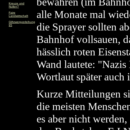
bewahren (im Bahnho
Kreuze und
Nullen?
alle Monate mal wiede
Faire
Landwirtschaft
Giftzwergverleihung
die Sprayer sollten a
95
Bahnhof vollsauen, d
hässlich roten Eisenst
Wand lautete: "Nazis 
Wortlaut später auch 
Kurze Mitteilungen sin
die meisten Menschen 
es aber nicht werden, 