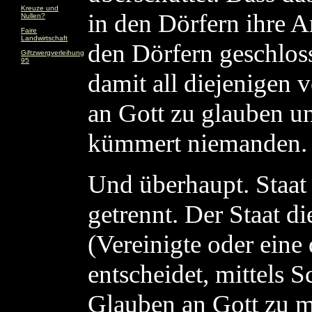
Kreuze und
in den Dörfern ihre Ar
Nullen?
Faire
Landwirtschaft
den Dörfern geschlo
Giftzwergverleihung
95
damit all diejenigen 
an Gott zu glauben un
kümmert niemanden.
Und überhaupt. Staat 
getrennt. Der Staat d
(Vereinigte oder eine
entscheidet, mittels 
Glauben an Gott zu m