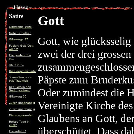
Satire
Gott
Giftzwerge 1998
Mehr Katholiken
Gott, wie glücksselig 
Giftzwerge 97
Fusion: Geld/Gott
will es!
zwei der drei grosse
Fliegende Kühe
etc.
zusammengeschlossen,
AG <-> FC
Die Seepromenade
Päpste zum Bruderkus
Journalismus als
(Alp)Traumjob
Den Girls in den
Oder zumindest die H
Sack geschaut
Giftzwerg 96
Vereinigte Kirche des
Zürich unabhängig
Zürich unabhängig
Glaubens an Gott, der
Dienstagskanzlei
Heisse Tage in
Zürich
überschüttet. Dass da
Freundlich :)