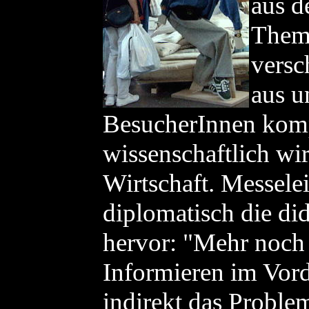
aus d
Theme
versc
aus u
BesucherInnen kompe
wissenschaftlich wi
Wirtschaft. Messele
diplomatisch die di
hervor: "Mehr noch a
Informieren im Vord
indirekt das Problem