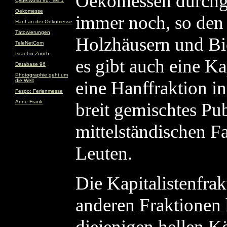
Oekomessen durchge
Cyberworld 96, Teil 1
Oekomesse
immer noch, so den
Hanf an der Oekomesse
Tätowierungen
Holzhäusern und Bi
TeleNetCom
Israel in Zürich
es gibt auch eine Ka
Database 96
Photographie geht um
die Welt
eine Hanffraktion i
Fespo: Ferienmesse
Anne Frank
breit gemischtes Pu
mittelständischen F
Leuten.
Die Kapitalistenfrak
anderen Fraktionen 
diejenigen hellen Kö