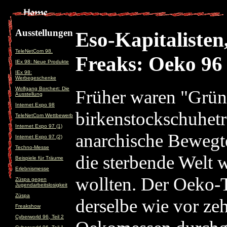
Ausstellungen
Eso-Kapitalisten
TeleNetCom 98.
Freaks: Oeko 96
IEx 98: Neue Produkte
IEx 98:
Werbegeschenke
Wolfgang Borchert: Die
Früher waren "Grüne
Ausstellung
Internet Expo 98
birkenstockschuhetr
TeleNetCom Wettbewerb
Internet Expo 97 (1)
anarchische Bewegte
Internet Expo 97 (2)
Techno-Messe
die sterbende Welt w
Beispiele für Träume
Erlebnismesse
wollten. Der Oeko-T
Züspa gegen
Jugendarbeitslosigkeit
Züspa
derselbe wie vor zeh
Freakshow
Cyberworld 96, Teil 2