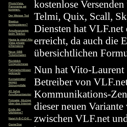
kostenlose Versenden
PhotoVista.
Panorama wir
kommen.
Telmi, Quix, Scall, S
Der Weisse Tod
Biwidus
Diensten hat VLF.net
kompostieren?
Anruferanzeige
beim Telefon
erreicht, da auch die 
Hasta la vista! Alta
Vista private
eXtensions
übersichtlichen Formul
Neue SBB
Ticketomaten
Rückblick
Computernews
Nun hat Vito-Laurent 
Fahrradschlösser
geknackt
Betreiber von VLF.net
Kontaktmittel
gegen
Störungsfälle
Kommunikations-Zentr
40 Jahre
Anrufbeantworter
Fotowire, Abzüge
dieser neuen Variante
über das Internet
Ende der
Glühbirne?
zwischen VLF.net und
Natel A-B-C-D-E...
GameStar