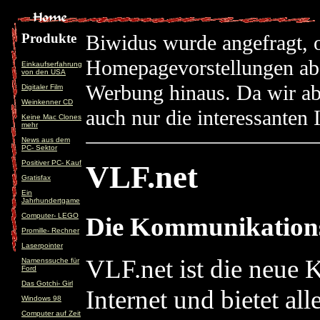
Produkte
Biwidus wurde angefragt, o
Homepagevorstellungen abd
Einkaufserfahrung
von den USA
Werbung hinaus. Da wir ab
Digitaler Film
Weinkenner CD
auch nur die interessanten 
Keine Mac Clones
mehr
News aus dem
PC- Sektor
Positiver PC- Kauf
VLF.net
Gratisfax
Ein
Jahrhundertgame
Computer- LEGO
Die Kommunikations
Promille- Rechner
Laserpointer
VLF.net ist die neue
Namenssuche für
Ford
Das Gotchi- Girl
Internet und bietet a
Windows 98
Computer auf Zeit