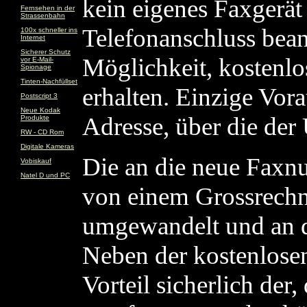
kein eigenes Faxgerät
Fernsehen in der
Strassenbahn
Telefonanschluss bea
100x schneller ins
Internet
Sicherer Schutz
Möglichkeit, kostenl
vor E-Mail-
Spionage
Tinten-Nachfüllset
erhalten. Einzige Vora
Postscript 3
Neue Kodak
Adresse, über die der U
Produkte
RW - CD Rom
Digitale Kameras
Die an die neue Fax
Vobiskauf
Natel D und PC
von einem Grossrechn
umgewandelt und an d
Neben der kostenlose
Vorteil sicherlich der