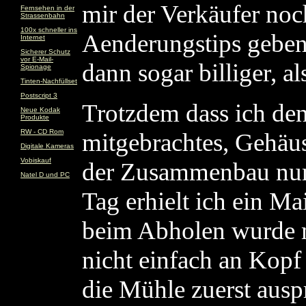
mir der Verkäufer noc
Fernsehen in der
Strassenbahn
100x schneller ins
Aenderungstips gebe
Internet
Sicherer Schutz
vor E-Mail-
dann sogar billiger, al
Spionage
Tinten-Nachfüllset
Postscript 3
Trotzdem dass ich den
Neue Kodak
Produkte
RW - CD Rom
mitgebrachtes, Gehäus
Digitale Kameras
Vobiskauf
der Zusammenbau nur
Natel D und PC
Tag erhielt ich ein Ma
beim Abholen wurde m
nicht einfach an Kopf
die Mühle zuerst aus