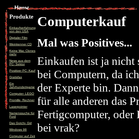
Produkte
Computerkauf
Einkaufserfahrung
von den USA
Digitaler Film
Mal was Positives...
Weinkenner CD
Keine Mac Clones
mehr
Einkaufen ist ja nicht
News aus dem
PC- Sektor
bei Computern, da ic
Positiver PC- Kauf
Gratisfax
der Experte bin. Dann 
Ein
Jahrhundertgame
Computer- LEGO
für alle anderen das 
Promille- Rechner
Laserpointer
Fertigcomputer, oder
Namenssuche für
Ford
Das Gotchi- Girl
bei vrak?
Windows 98
Computer auf Zeit