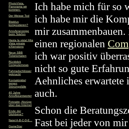
Ich habe mich für so 
PhotoVista.
Panorama wir
kommen.
ich habe mir die Komp
Der Weisse Tod
Biwidus
kompostieren?
mir zusammenbauen. D
Anruferanzeige
beim Telefon
einen regionalen
Comp
Hasta la vista! Alta
Vista private
eXtensions
ich war positiv überr
Neue SBB
Ticketomaten
Rückblick
nicht so gute Erfahru
Computernews
Fahrradschlösser
geknackt
Aehnliches erwartete 
Kontaktmittel
gegen
Störungsfälle
auch.
40 Jahre
Anrufbeantworter
Fotowire, Abzüge
über das Internet
Schon die Beratungsze
Ende der
Glühbirne?
Fast bei jeder von mi
Natel A-B-C-D-E...
GameStar