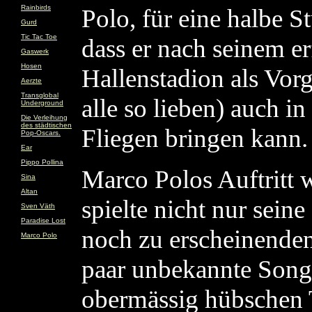
Rainbirds
Polo, für eine halbe S
Gurd
Tic Tac Toe
dass er nach seinem e
Gaswerk
Hosen
Hallenstadion als Vor
Aerzte
Transglobal
alle so lieben) auch i
Underground
Die Verleihung
des städtischen
Fliegen bringen kann.
Pop-Oscars.
Ear
Pippo Pollina
Marco Polos Auftritt 
Sina
Altan
spielte nicht nur seine
Sven Väth
Paradise Lost
noch zu erscheinenden
Marco Polo
paar unbekannte Songs
obermässig hübschen T