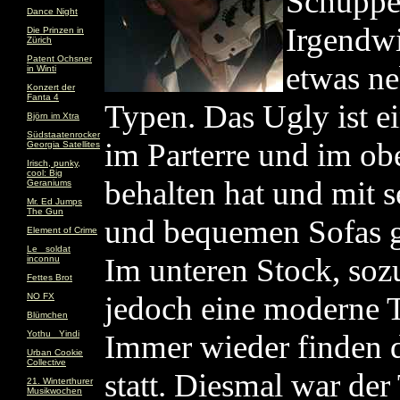
Schuppen
Dance Night
Irgendwi
Die Prinzen in
Zürich
Patent Ochsner
etwas n
in Winti
Konzert der
Fanta 4
Typen. Das Ugly ist ein
Björn im Xtra
Südstaatenrocker
im Parterre und im obe
Georgia Satellites
Irisch, punky,
cool: Big
behalten hat und mit
Geraniums
Mr. Ed Jumps
The Gun
und bequemen Sofas g
Element of Crime
Le _soldat
Im unteren Stock, soz
inconnu
Fettes Brot
jedoch eine moderne T
NO FX
Blümchen
Yothu _Yindi
Immer wieder finden d
Urban Cookie
Collective
statt. Diesmal war de
21. Winterthurer
Musikwochen