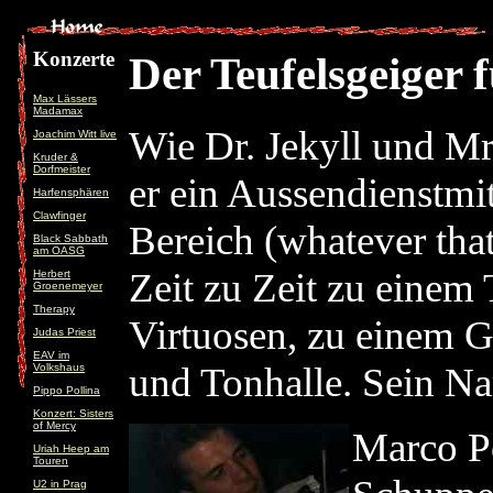
Konzerte
Der Teufelsgeiger 
Max Lässers
Madamax
Wie Dr. Jekyll und Mr
Joachim Witt live
Kruder &
Dorfmeister
er ein Aussendienstmi
Harfensphären
Clawfinger
Bereich (whatever tha
Black Sabbath
am OASG
Zeit zu Zeit zu einem
Herbert
Groenemeyer
Therapy
Virtuosen, zu einem 
Judas Priest
EAV im
und Tonhalle. Sein N
Volkshaus
Pippo Pollina
Konzert: Sisters
of Mercy
Marco Po
Uriah Heep am
Touren
U2 in Prag