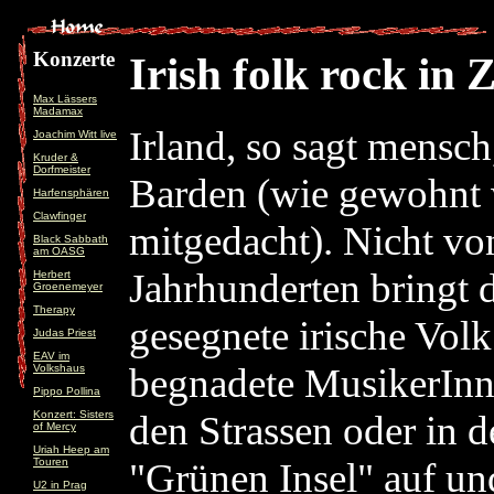
Konzerte
Irish folk rock in 
Max Lässers
Madamax
Irland, so sagt mensch
Joachim Witt live
Kruder &
Dorfmeister
Barden (wie gewohnt 
Harfensphären
Clawfinger
mitgedacht). Nicht vo
Black Sabbath
am OASG
Jahrhunderten bringt d
Herbert
Groenemeyer
Therapy
gesegnete irische Vol
Judas Priest
EAV im
begnadete MusikerInne
Volkshaus
Pippo Pollina
Konzert: Sisters
den Strassen oder in 
of Mercy
Uriah Heep am
Touren
"Grünen Insel" auf un
U2 in Prag