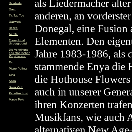
als Liedermacher alte
Rainbirds
Gurd
anderen, an vorderste
Tic Tac Toe
Gaswerk
Donegal, eine Fusion 
Hosen
Aerzte
Elementen. Den eigent
Transglobal
Underground
Jahre 1983-1986, als 
Die Verleihung
des städtischen
Pop-Oscars.
stammende Enya die H
Ear
Pippo Pollina
Sina
die Hothouse Flowers
Altan
Sven Väth
auch in unserer Genera
Paradise Lost
Marco Polo
ihren Konzerten trafe
Musikfans, wie auch A
alternativen New Age-S