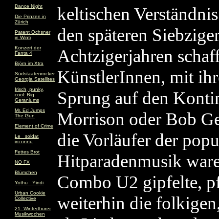
Dance Night
keltischen Verständnis
Die Prinzen in
Zürich
den späteren Siebzig
Patent Ochsner
in Winti
Konzert der
Achtzigerjahren schafft
Fanta 4
Björn im Xtra
KünstlerInnen, mit i
Südstaatenrocker
Georgia Satellites
Irisch, punky,
Sprung auf den Konti
cool: Big
Geraniums
Mr. Ed Jumps
Morrison oder Bob G
The Gun
Element of Crime
die Vorläufer der popu
Le _soldat
inconnu
Fettes Brot
Hitparadenmusik waren
NO FX
Blümchen
Combo U2 gipfelte, pf
Yothu _Yindi
Urban Cookie
weiterhin die folkigen
Collective
21. Winterthurer
Musikwochen