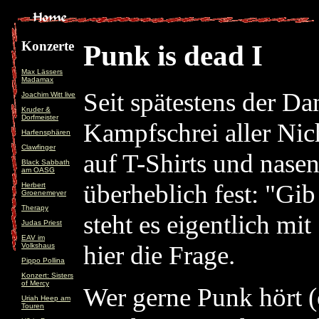
Konzerte
Punk is dead I
Max Lässers
Madamax
Seit spätestens der Da
Joachim Witt live
Kruder &
Dorfmeister
Kampfschrei aller Nich
Harfensphären
Clawfinger
auf T-Shirts und nas
Black Sabbath
am OASG
überheblich fest: "Gi
Herbert
Groenemeyer
Therapy
steht es eigentlich mi
Judas Priest
EAV im
hier die Frage.
Volkshaus
Pippo Pollina
Konzert: Sisters
of Mercy
Wer gerne Punk hört (o
Uriah Heep am
Touren