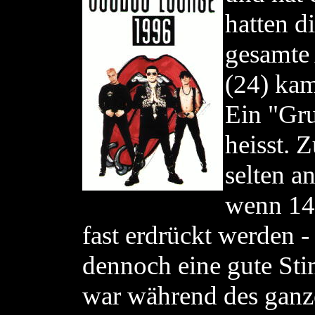
hatten d
gesamte
(24) kam
Ein "Gru
heisst. 
selten a
wenn 14 
fast erdrückt werden - 
dennoch eine gute St
war während des ganze