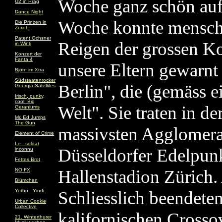
Woche ganz schön auf
U2 in Prag
Dance Night
Woche konnte mensch 
Die Prinzen in
Zürich
Patent Ochsner
Reigen der grossen K
in Winti
Konzert der
Fanta 4
unsere Eltern gewarnt 
Björn im Xtra
Südstaatenrocker
Berlin", die (gemäss 
Georgia Satellites
Irisch, punky,
cool: Big
Welt". Sie traten in de
Geraniums
Mr. Ed Jumps
The Gun
massivsten Agglomerat
Element of Crime
Le _soldat
Düsseldorfer Edelpun
inconnu
Fettes Brot
Hallenstadion Zürich.
NO FX
Blümchen
Yothu _Yindi
Schliesslich beendete
Urban Cookie
Collective
kalifornischen Crosso
21. Winterthurer