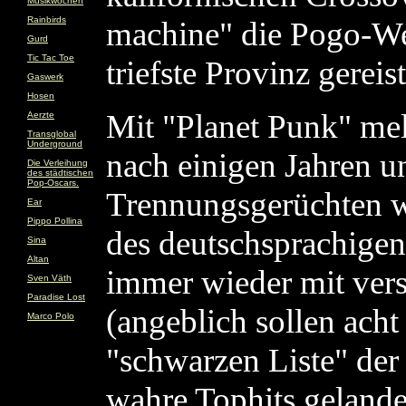
Musikwochen
Rainbirds
machine" die Pogo-Well
Gurd
Tic Tac Toe
triefste Provinz gereis
Gaswerk
Hosen
Mit "Planet Punk" mel
Aerzte
Transglobal
Underground
nach einigen Jahren u
Die Verleihung
des städtischen
Pop-Oscars.
Trennungsgerüchten w
Ear
Pippo Pollina
des deutschsprachige
Sina
Altan
immer wieder mit ver
Sven Väth
Paradise Lost
(angeblich sollen acht
Marco Polo
"schwarzen Liste" der
wahre Tophits gelande