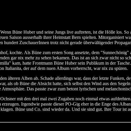
Wenn Büne Huber und seine Jungs live auftreten, ist die Hölle los. So 
euen Saison ausserhalb ihrer Heimstatt Bern spielten. Mitorganisiert 
en hundert ZuschauerInnen trotz nicht gerade überwältigender Propagan
hnhof, kochte. Als Büne zum ersten Song ansetzte, dem "Sunnechönig
enden gar nix mehr zu sehen bekamen. Das ist an sich zwar nicht so sc
milla" kam, hatte Frontmann Büne Huber sein Publikum in der Tasche
n Italianita, der auf dem nuen Album vorherrscht, war nix zu spüren.
n älteren Alben ab. Schade allerdings war, dass der letzte Funken, der
war, als ob Büne die Absicht hatte, sich selbst den Wind aus den Segel
ie Atmosphäre. Das passte zwar zum betont lyrischen und melanchonisc
t Ochsner mit den drei mal zwei Zugaben noch einmal etwas aufdrehte
 erzeugen. Irgendwie passte dieser PO-Gig eher in die Enge des Albani
lagen. Büne und Co. sind wieder da. Und sie sind gut. Ihre Tour ist a