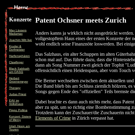
Konzerte
Patent Ochsner meets Zurich
Max Lässers
Anders kanns ja wirklich nicht ausgedrückt werden. 
Madamax
vollgestopftem Haus eines der ersten Konzerte der n
Joachim Witt live
wohl endlich seine Finanznöte loswerden. Bei einig
Kruder &
Dorfmeister
Das Salzhaus, ein alter Schuppen im alten Güterba
Harfensphären
schon mal auf. Das führte dazu, dass die Hintensteh
Clawfinger
dann als Song Nummer zwei gleich der Tophit "Lud
Black Sabbath
offensichtlich einen Heidenspass, aber vom Touch vo
am OASG
Herbert
Die Berner wechselten zwischen dem aktuellen und de
Groenemeyer
Die Band blieb bis am Schluss ziemlich hölzern, es 
Therapy
Songs gegen Ende des "offiziellen" Teils bremste d
Judas Priest
EAV im
Dabei brachte es dann auch nichts mehr, dass Paten
Volkshaus
aber zu spät, um so richtig eine Bombenstimmung zu
Pippo Pollina
Trotzdem kann der Zuschauer/die Zuschauerin nicht k
Konzert: Sisters
Elements of Crime
in Zürich verpasst hat.
of Mercy
Uriah Heep am
Touren