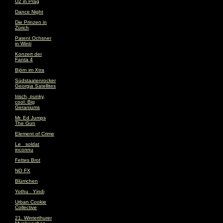
U2 in Prag
Dance Night
Die Prinzen in
Zürich
Patent Ochsner
in Winti
Konzert der
Fanta 4
Björn im Xtra
Südstaatenrocker
Georgia Satellites
Irisch, punky,
cool: Big
Geraniums
Mr. Ed Jumps
The Gun
Element of Crime
Le _soldat
inconnu
Fettes Brot
NO FX
Blümchen
Yothu _Yindi
Urban Cookie
Collective
21. Winterthurer