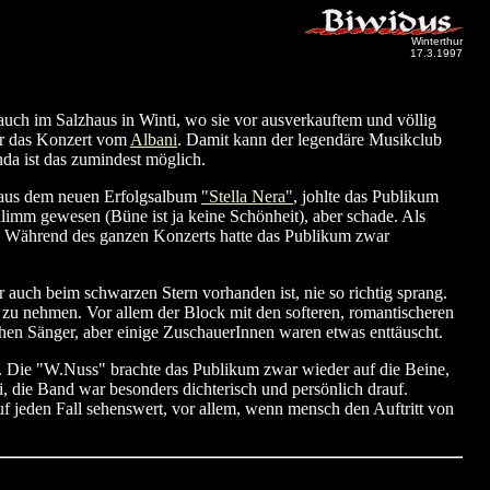
Winterthur
17.3.1997
auch im Salzhaus in Winti, wo sie vor ausverkauftem und völlig
war das Konzert vom
Albani
. Damit kann der legendäre Musikclub
da ist das zumindest möglich.
" aus dem neuen Erfolgsalbum
"Stella Nera"
, johlte das Publikum
hlimm gewesen (Büne ist ja keine Schönheit), aber schade. Als
. Während des ganzen Konzerts hatte das Publikum zwar
 auch beim schwarzen Stern vorhanden ist, nie so richtig sprang.
n zu nehmen. Vor allem der Block mit den softeren, romantischeren
hen Sänger, aber einige ZuschauerInnen waren etwas enttäuscht.
n. Die "W.Nuss" brachte das Publikum zwar wieder auf die Beine,
, die Band war besonders dichterisch und persönlich drauf.
uf jeden Fall sehenswert, vor allem, wenn mensch den Auftritt von