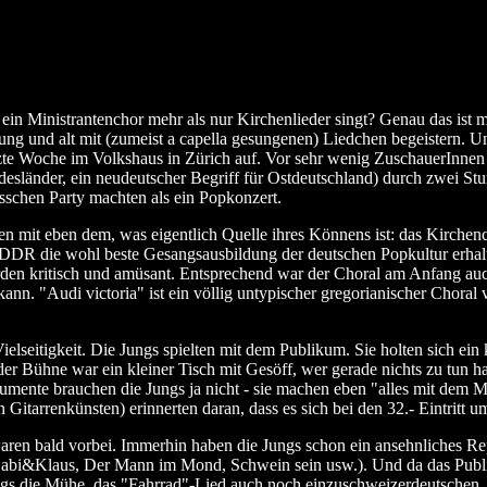
in Ministrantenchor mehr als nur Kirchenlieder singt? Genau das ist mi
ung und alt mit (zumeist a capella gesungenen) Liedchen begeistern. 
tzte Woche im Volkshaus in Zürich auf. Vor sehr wenig ZuschauerInnen 
esländer, ein neudeutscher Begriff für Ostdeutschland) durch zwei St
sschen Party machten als ein Popkonzert.
n mit eben dem, was eigentlich Quelle ihres Könnens ist: das Kirchenc
DDR die wohl beste Gesangsausbildung der deutschen Popkultur erhalt
rden kritisch und amüsant. Entsprechend war der Choral am Anfang a
kann. "Audi victoria" ist ein völlig untypischer gregorianischer Choral 
lseitigkeit. Die Jungs spielten mit dem Publikum. Sie holten sich ein k
 Bühne war ein kleiner Tisch mit Gesöff, wer gerade nichts zu tun hatt
trumente brauchen die Jungs ja nicht - sie machen eben "alles mit dem
itarrenkünsten) erinnerten daran, dass es sich bei den 32.- Eintritt u
ren bald vorbei. Immerhin haben die Jungs schon ein ansehnliches Rep
abi&Klaus, Der Mann im Mond, Schwein sein usw.). Und da das Publi
gs die Mühe, das "Fahrrad"-Lied auch noch einzuschweizerdeutschen. 