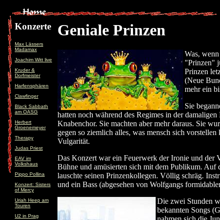
Konzerte
Geniale Prinzen
Max Lässers
Madamax
Was, wenn e
Joachim Witt live
"Prinzen" j
Kruder &
Prinzen le
Dorfmeister
(Neue Bund
Harfensphären
mehr ein bi
Clawfinger
Sie beganne
Black Sabbath
am OASG
hatten noch während des Regimes in der damaligen 
Herbert
Knabenchor. Sie machten aber mehr daraus. Sie wu
Groenemeyer
gegen so ziemlich alles, was mensch sich vorstellen 
Therapy
Vulgarität.
Judas Priest
Das Konzert war ein Feuerwerk der Ironie und der Vie
EAV im
Volkshaus
Bühne und amüsierten sich mit dem Publikum. Auf der
Pippo Pollina
lauschte seinen Prinzenkollegen. Völlig schräg. Ins
und ein Bass (abgesehen von Wolfgangs formidablen G
Konzert: Sisters
of Mercy
Die zwei Stunden wa
Uriah Heep am
Touren
bekannten Songs (G
U2 in Prag
nahmen sich die Jun