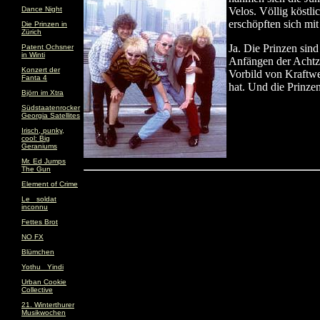
Dance Night
Velos. Völlig köstl
erschöpften sich mi
Die Prinzen in
Zürich
Ja. Die Prinzen sin
Patent Ochsner
in Winti
Anfängen der Achtzi
Konzert der
Vorbild von Kraftwe
Fanta 4
hat. Und die Prinzen
Björn im Xtra
Südstaatenrocker
Georgia Satellites
Irisch, punky,
cool: Big
Geraniums
Mr. Ed Jumps
The Gun
Element of Crime
Le _soldat
inconnu
Fettes Brot
NO FX
Blümchen
Yothu _Yindi
Urban Cookie
Collective
21. Winterthurer
Musikwochen