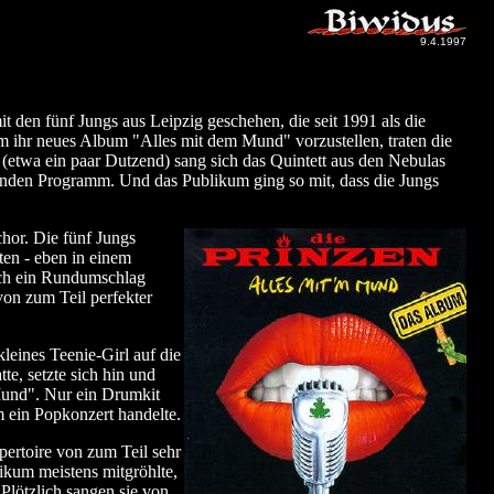
9.4.1997
t den fünf Jungs aus Leipzig geschehen, die seit 1991 als die
Um ihr neues Album "Alles mit dem Mund" vorzustellen, traten die
(etwa ein paar Dutzend) sang sich das Quintett aus den Nebulas
unden Programm. Und das Publikum ging so mit, dass die Jungs
hor. Die fünf Jungs
en - eben in einem
uch ein Rundumschlag
von zum Teil perfekter
leines Teenie-Girl auf die
e, setzte sich hin und
 Mund". Nur ein Drumkit
m ein Popkonzert handelte.
ertoire von zum Teil sehr
kum meistens mitgröhlte,
Plötzlich sangen sie von