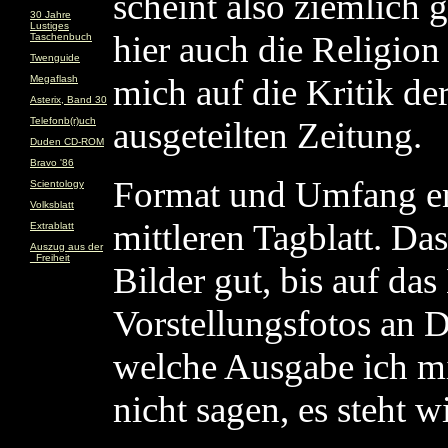
scheint also ziemlich g
30 Jahre
Lustiges
hier auch die Religio
Taschenbuch
Twenguide
mich auf die Kritik de
Megaflash
Asterix, Band 30
Telefonb(r)uch
ausgeteilten Zeitung.
Duden CD-ROM
Bravo '86
Format und Umfang en
Scientology
Volksblatt
mittleren Tagblatt. Da
Extrablatt
Auszug aus der
_Freiheit
Bilder gut, bis auf das
Vorstellungsfotos an D
welche Ausgabe ich mic
nicht sagen, es steht w