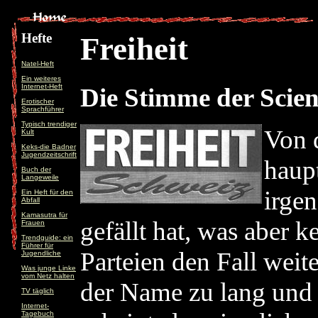
Hefte
Freiheit
Natel-Heft
Ein weiteres
Internet-Heft
Die Stimme der Scien
Erotischer
Sprachführer
Typisch trendiger
Von 
Kult
Keks-die Badner
Jugendzeitschrift
haup
Buch der
Langeweile
irgen
Ein Heft für den
Abfall
Kamasutra für
gefällt hat, was aber 
Frauen
Trendguide: ein
Führer für
Parteien den Fall weit
Jugendliche
Was junge Linke
vom Netz halten
der Name zu lang und z
TV täglich
Internet-
Tagebuch