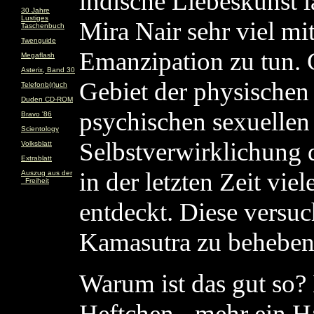
indische Liebeskunst l
30 Jahre
Lustiges
Mira Nair sehr viel mi
Taschenbuch
Twenguide
Emanzipation zu tun.
Megaflash
Asterix, Band 30
Gebiet der physischen
Telefonb(r)uch
Duden CD-ROM
psychischen sexuellen
Bravo '86
Scientology
Selbstverwirklichung 
Volksblatt
Extrablatt
in der letzten Zeit viel
Auszug aus der
_Freiheit
entdeckt. Diese versu
Kamasutra zu beheben
Warum ist das gut so? 
Heftchen - mehr ein H