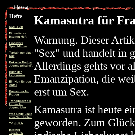
Hefte
Kamasutra für Fr
Natel-Heft
Ein weiteres
Warnung. Dieser Artike
Internet-Heft
Erotischer
Sprachführer
"Sex" und handelt in 
Typisch trendiger
Kult
Allerdings gehts vor a
Keks-die Badner
Jugendzeitschrift
Buch der
Emanzipation, die we
Langeweile
Ein Heft für den
Abfall
erst um Sex.
Kamasutra für
Frauen
Trendguide: ein
Führer für
Kamasutra ist heute e
Jugendliche
Was junge Linke
vom Netz halten
geworden. Zum Glück,
TV täglich
Internet-
Tagebuch