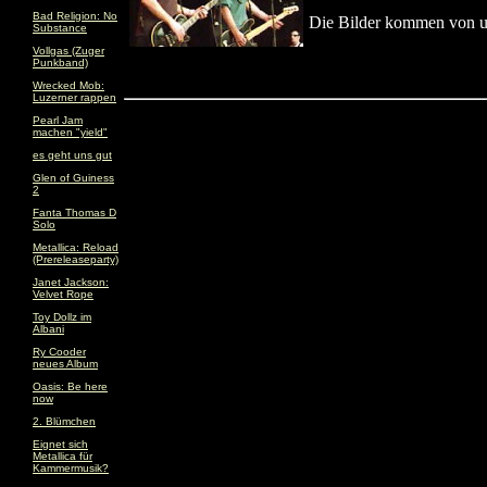
Bad Religion: No
Die Bilder kommen von u
Substance
Vollgas (Zuger
Punkband)
Wrecked Mob:
Luzerner rappen
Pearl Jam
machen "yield"
es geht uns gut
Glen of Guiness
2
Fanta Thomas D
Solo
Metallica: Reload
(Prereleaseparty)
Janet Jackson:
Velvet Rope
Toy Dollz im
Albani
Ry Cooder
neues Album
Oasis: Be here
now
2. Blümchen
Eignet sich
Metallica für
Kammermusik?