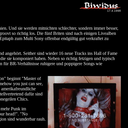
17.4.1998
nien. Und sie werden mitnichten schlechter, sondern immer besser,
oovt so richtig los. Die fünf Briten sind nach einigen Livealben
pitaph zum Multi Sony offenbar endgültig gut verkraftet zu
d angehört. Seither sind wieder 16 neue Tracks ins Hall of Fame
ie sie komponiert haben. Neben so richtig fetzigen und typisch
en für BR-Verhältnisse ruhigere und poppigere Songs wie
son" beginnt "Master of
omehow you just can see,
e amerikafreundliche
ellvertretend dafür sind
onegeilen Chics.
u mehr Punk im
our head!". "No
gion sind wunderbar rauh.