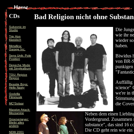
CDs
Bad Religion nicht ohne Substan
Subzonic im
Die Jungs
Studio
wie ihr n
Trip Hop
wieder so
klassisch
haben.
Metallica:
Garage Inc.
Biwidus h
Sens Unik: Pole
Position
von BR-So
Depeche Mode
punkigen 
mit Singlealbum
"Fantasti
TGU: Rejoice
Rejoice
Auffällig
Beastie Boys:
science" 
Hello Nasty
we're in 
Godzilla
Filmmusik
Stimmung 
die Cover
MC*Solaar
Massive Attack:
Mezzanine
Neben dem einen Liebling
Vordergrund. Zusammen 
Groenemeyer:
Bleibt alles
substance", das sind 16 
anders
Die CD geht rein wie ein
NDW 2001