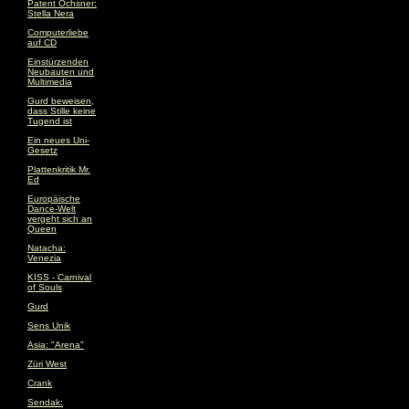
Patent Ochsner:
Stella Nera
Computerliebe
auf CD
Einstürzenden
Neubauten und
Multimedia
Gurd beweisen,
dass Stille keine
Tugend ist
Ein neues Uni-
Gesetz
Plattenkritik Mr.
Ed
Europäische
Dance-Welt
vergeht sich an
Queen
Natacha:
Venezia
KISS - Carnival
of Souls
Gurd
Sens Unik
Asia: "Arena"
Züri West
Crank
Sendak: