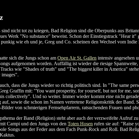
z
 sind nicht tot zu kriegen, Bad Religion sind die Oberpunks aus Britan
eues Werk "No substance" beweist. Schon der Einstiegstrack "Hear it" gr
 punkig wie eh und je, Greg und Co. scheinen den Wechsel vom Indie E
atte sich die Jungs schon am
Open Air St. Gallen
intensiv angesehen un
ngs aufgenomen worden. Auffällig ist wieder die riesige Spannweite, d
Tracks wie "Shades of truth" und "The biggest killer in America" steh
c images".
 auch, dass die Jungs wieder so richtig politisch sind. In "The same per
Greg Graffin mit: "You want prosperity, for yourself, but not for me, s
this collectively". Und so weiter. Immer wieder kommt eine nicht gerad
auf, sowie die schon im Namen vertretene Religionskritik der Band. St
-Bilder von schmierigen Fernsehpfarrern, ratsuchenden Frauen und ph
sthema der Band (Religion) steht aber auch der verzweifelte Aufruf z
mit Campi und den Jungs von den
Toten Hosen
rufen sie auf: "Raise y
coole Songs aus der Feder aus dem Fach Punk-Rock and Roll. Bad Reli
 Kaktus.