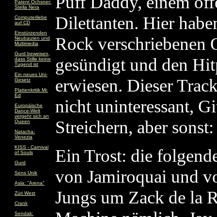
Puff Daddy, einem off
Patent Ochsner:
Stella Nera
Dilettanten. Hier habe
Computerliebe
auf CD
Einstürzenden
Rock verschriebenen
Neubauten und
Multimedia
Gurd beweisen,
gesündigt und den Hit
dass Stille keine
Tugend ist
Ein neues Uni-
erwiesen. Dieser Track
Gesetz
Plattenkritik Mr.
Ed
nicht uninteressant, Gi
Europäische
Dance-Welt
vergeht sich an
Streichern, aber sonst:
Queen
Natacha:
Venezia
KISS - Carnival
Ein Trost: die folgen
of Souls
Gurd
von Jamiroquai und vo
Sens Unik
Asia: "Arena"
Jungs um Zack de la R
Züri West
Crank
Sendak: