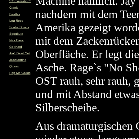
Machine nämlich. Jay 
"Conversation"
Crank
nachdem mit dem Teeni
Beatles
Lou Reed
Amerika gezeigt worde
Scuba Drivers
Sepultura
mit dem Zackenrücken 
Nick Cave
Gotthard
Oberfläche. Er legt di
Ain't Dead Yet
Jazzkantine
Asche. Rage`s "No Shel
Queen
Pop Me Gallus
OST rauh, sehr rauh, 
und mit Abstand etwas
Silberscheibe.
Aus dramaturgischen 