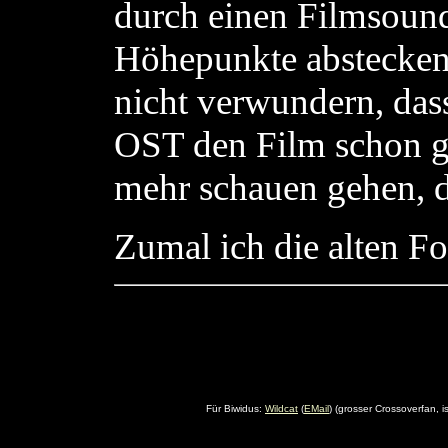
durch einen Filmsound
Höhepunkte abstecken.
nicht verwundern, da
OST den Film schon ge
mehr schauen gehen, d
Zumal ich die alten F
Für Biwidus:
Wildcat
(
EMail
) (grosser Crossoverfan, 