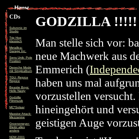
CDs
GODZILLA !!!!!
Subzonic im
Studio
Trip Hop
Man stelle sich vor: ba
klassisch
Metallica:
Garage Inc.
neue Machwerk aus 
Sens Unik: Pole
Position
Emmerich (
Independe
Depeche Mode
mit Singlealbum
TGU: Rejoice
haben uns mal aufgru
Rejoice
Beastie Boys:
Hello Nasty
vorzustellen versucht.
Godzilla
Filmmusik
hineingehört und vers
MC*Solaar
Massive Attack:
Mezzanine
geistigen Auge vorzust
Groenemeyer:
Bleibt alles
anders
NDW 2001