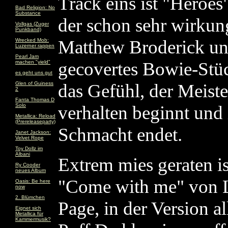
Track eins ist "Heroes
Bad Religion: No
Substance
der schon sehr wirkun
Vollgas (Zuger
Punkband)
Matthew Broderick und
Wrecked Mob:
Luzerner rappen
Pearl Jam
gecovertes Bowie-Stüc
machen "yield"
es geht uns gut
Glen of Guiness
das Gefühl, der Meiste
2
Fanta Thomas D
Solo
verhalten beginnt und
Metallica: Reload
(Prereleaseparty)
Schmacht endet.
Janet Jackson:
Velvet Rope
Toy Dollz im
Albani
Extrem mies geraten is
Ry Cooder
neues Album
"Come with me" von 
Oasis: Be here
now
2. Blümchen
Page, in der Version al
Eignet sich
Metallica für
Kammermusik?