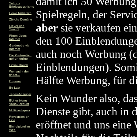
damit ich 50 Werbung
Yahoo -
Erfolgsgeschichte
Spielregeln, der Servi
Heike Makatsch
Zürichs Domäne
aber
sie verkaufen ei
Clever und
Smart?
Flirten übers
den 100 Einblendunge
Internet
Garderobe via
Internet
auch noch Werbung (di
Die Printmedien
gehen online
Einblendungen). Somi
Linkaustauch
Wer sucht der
findet...
Hälfte Werbung, für d
Explorer
Be Last
Kein Wunder also, das
Tages-Anzeiger
EUnet bietet
Volks-Account
Dienste gibt, auch in 
Multimediapark
Revolucion on
Line
eröffnet und uns eine
Einheitsbrei im
Web