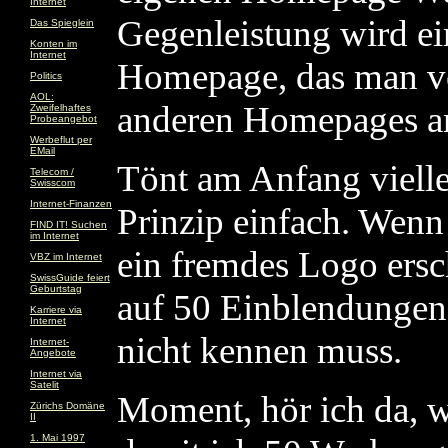
Internet
Gegenleistung wird e
Das Spieglein
Konten im
Internet
Homepage, das man vo
Politics
AOL:
anderen Homepages an
Zweifelhaftes
Probeangebot
Werbeflut per
EMail
Tönt am Anfang viellei
Telecom /
Swisscom
Internet-Finanzen
Prinzip einfach. Wen
FIND IT! Suchen
im Internet
ein fremdes Logo ersc
VBZ im Internet
SwissGuide feiert
Geburtstag
auf 50 Einblendungen 
Karriere via
Internet
nicht kennen muss.
Internet-
Angebote
Internet via
Satelit
Moment, hör ich da, 
Zürichs Domäne
II
1. Mai 1997