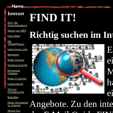
Internet
FIND IT!
Zing, die
Surfunterhaltung
Neues von MP3
Richtig suchen im Int
Free EMail
Die
"EMail@News"
E
Urteil gegen Link
Megazine
e
Radio Internet
NetNews April 98
M
EKommerz
Umsätze
h
Radio Z Internet
Linkaustauch
Tips zur
e
Providersuche
Babelfish
Angebote. Zu den inte
Radio Schawinski
vs. Internet
Neues Uni-