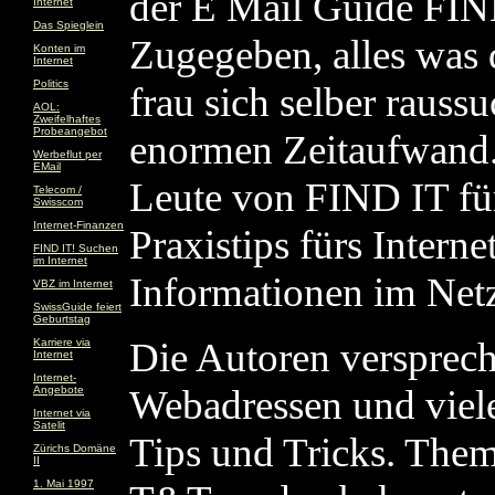
der E Mail Guide FIN
Internet
Das Spieglein
Zugegeben, alles was 
Konten im
Internet
Politics
frau sich selber rauss
AOL:
Zweifelhaftes
Probeangebot
enormen Zeitaufwand.
Werbeflut per
EMail
Leute von FIND IT fü
Telecom /
Swisscom
Internet-Finanzen
Praxistips fürs Intern
FIND IT! Suchen
im Internet
Informationen im Netz
VBZ im Internet
SwissGuide feiert
Geburtstag
Die Autoren versprech
Karriere via
Internet
Internet-
Webadressen und viele
Angebote
Internet via
Satelit
Tips und Tricks. Thema
Zürichs Domäne
II
1. Mai 1997