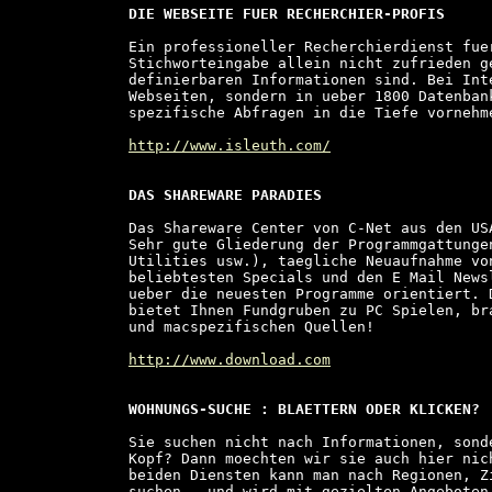
DIE WEBSEITE FUER RECHERCHIER-PROFIS
Ein professioneller Recherchierdienst fue
Stichworteingabe allein nicht zufrieden g
definierbaren Informationen sind. Bei Int
Webseiten, sondern in ueber 1800 Datenban
spezifische Abfragen in die Tiefe vornehme
http://www.isleuth.com/
DAS SHAREWARE PARADIES
Das Shareware Center von C-Net aus den US
Sehr gute Gliederung der Programmgattunge
Utilities usw.), taegliche Neuaufnahme vo
beliebtesten Specials und den E Mail News
ueber die neuesten Programme orientiert. 
bietet Ihnen Fundgruben zu PC Spielen, br
und macspezifischen Quellen!

http://www.download.com
WOHNUNGS-SUCHE : BLAETTERN ODER KLICKEN?
Sie suchen nicht nach Informationen, sond
Kopf? Dann moechten wir sie auch hier nic
beiden Diensten kann man nach Regionen, Z
suchen - und wird mit gezielten Angeboten 