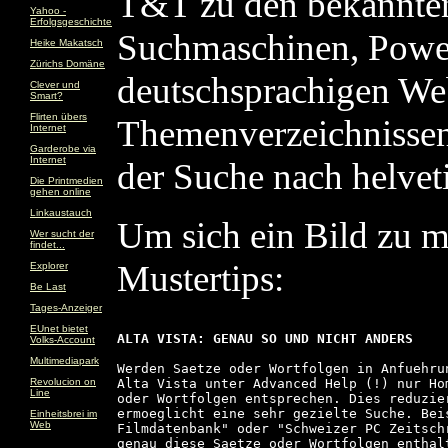
T&T zu den bekannte
Yahoo -
Erfolgsgeschichte
Suchmaschinen, Powert
Heike Makatsch
Zürichs Domäne
deutschsprachigen We
Clever und
Smart?
Flirten übers
Themenverzeichnissen,
Internet
Garderobe via
Internet
der Suche nach helvet
Die Printmedien
gehen online
Linkaustauch
Um sich ein Bild zu m
Wer sucht der
findet...
Mustertips:
Explorer
Be Last
Tages-Anzeiger
EUnet bietet
ALTA VISTA: GENAU SO UND NICHT ANDERS
Volks-Account
Multimediapark
Werden Saetze oder Wortfolgen in Anfuehru
Revolucion on
Alta Vista unter Advanced Help (!) nur Ho
Line
oder Wortfolgen entsprechen. Dies reduzie
ermoeglicht eine sehr gezielte Suche. Bei
Einheitsbrei im
Web
Filmdatenbank" oder "Schweizer PC Zeitsch
genau diese Saetze oder Wortfolgen enthal