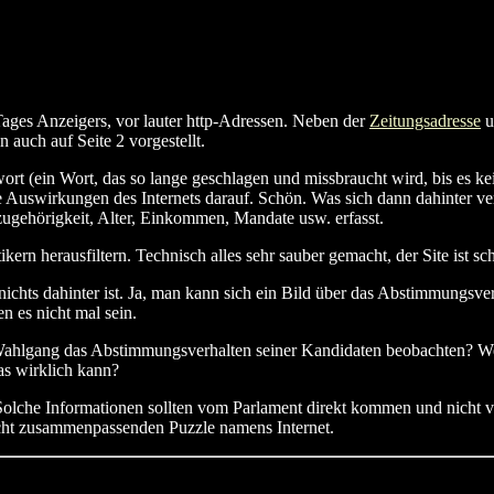
Tages Anzeigers, vor lauter http-Adressen. Neben der
Zeitungsadresse
u
 auch auf Seite 2 vorgestellt.
agwort (ein Wort, das so lange geschlagen und missbraucht wird, bis es 
Auswirkungen des Internets darauf. Schön. Was sich dann dahinter verbi
ugehörigkeit, Alter, Einkommen, Mandate usw. erfasst.
ikern herausfiltern. Technisch alles sehr sauber gemacht, der Site ist 
chts dahinter ist. Ja, man kann sich ein Bild über das Abstimmungsver
n es nicht mal sein.
ahlgang das Abstimmungsverhalten seiner Kandidaten beobachten? Wem
as wirklich kann?
olche Informationen sollten vom Parlament direkt kommen und nicht von
nicht zusammenpassenden Puzzle namens Internet.