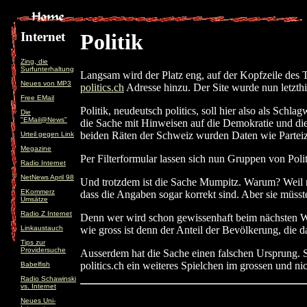
Internet
Politik
Zing, die
Surfunterhaltung
Langsam wird der Platz eng, auf der Kopfzeile des 
Neues von MP3
politics.ch
Adresse hinzu. Der Site wurde nun letzthin
Free EMail
Politik, neudeutsch politics, soll hier also als Schl
Die
"EMail@News"
die Sache mit Hinweisen auf die Demokratie und die 
beiden Räten der Schweiz wurden Daten wie Parteiz
Urteil gegen Link
Megazine
Per Filterformular lassen sich nun Gruppen von Polit
Radio Internet
NetNews April 98
Und trotzdem ist die Sache Mumpitz. Warum? Weil ni
EKommerz
dass die Angaben sogar korrekt sind. Aber sie müsste
Umsätze
Radio Z Internet
Denn wer wird schon gewissenhaft beim nächsten W
Linkaustauch
wie gross ist denn der Anteil der Bevölkerung, die d
Tips zur
Providersuche
Ausserdem hat die Sache einen falschen Ursprung. S
politics.ch ein weiteres Spielchen im grossen und 
Babelfish
Radio Schawinski
vs. Internet
Neues Uni-