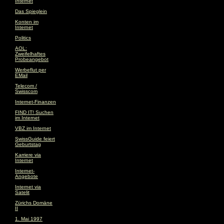
Internet
Das Spieglein
Konten im
Internet
Politics
AOL:
Zweifelhaftes
Probeangebot
Werbeflut per
EMail
Telecom /
Swisscom
Internet-Finanzen
FIND IT! Suchen
im Internet
VBZ im Internet
SwissGuide feiert
Geburtstag
Karriere via
Internet
Internet-
Angebote
Internet via
Satelit
Zürichs Domäne
II
1. Mai 1997