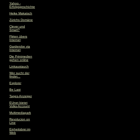
Yahoo -
Erfolgsgeschichte
Heike Makatsch
Zürichs Domäne
Clever und
Smart?
Flirten übers
Internet
Garderobe via
Internet
Die Printmedien
gehen online
Linkaustauch
Wer sucht der
findet...
Explorer
Be Last
Tages-Anzeiger
EUnet bietet
Volks-Account
Multimediapark
Revolucion on
Line
Einheitsbrei im
Web