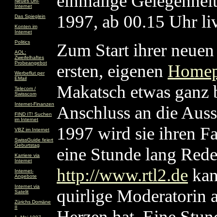
einmalige Gelegenheit
Neues Uni-
Internet
1997, ab 00.15 Uhr l
Das Spieglein
Konten im
Internet
Politics
Zum Start ihrer neue
AOL:
Zweifelhaftes
Probeangebot
ersten, eigenen
Homep
Werbeflut per
EMail
Makatsch etwas ganz b
Telecom /
Swisscom
Internet-Finanzen
Anschluss an die Auss
FIND IT! Suchen
im Internet
1997 wird sie ihren 
VBZ im Internet
SwissGuide feiert
Geburtstag
eine Stunde lang Rede
Karriere via
Internet
http://www.rtl2.de
kan
Internet-
Angebote
Internet via
quirlige Moderatorin 
Satelit
Zürichs Domäne
II
Herzen hat. Eine Stun