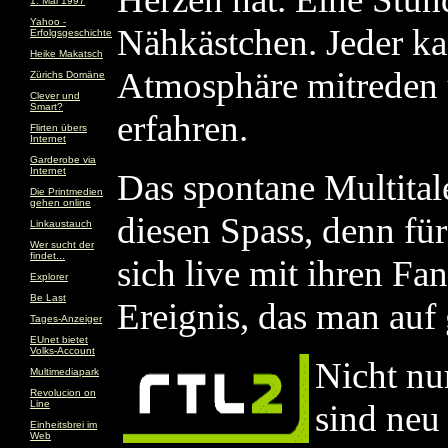
1. Mai 1997
Yahoo -
Nähkästchen. Jeder k
Erfolgsgeschichte
Heike Makatsch
Atmosphäre mitreden 
Zürichs Domäne
Clever und
Smart?
erfahren.
Flirten übers
Internet
Garderobe via
Internet
Das spontane Multitale
Die Printmedien
gehen online
diesen Spass, denn für 
Linkaustauch
Wer sucht der
findet...
sich live mit ihren Fan
Explorer
Be Last
Ereignis, das man auf 
Tages-Anzeiger
EUnet bietet
Volks-Account
Nicht nu
Multimediapark
Revolucion on
Line
sind neu
Einheitsbrei im
Web