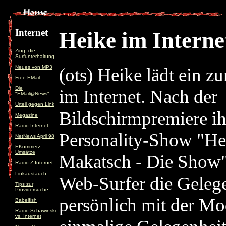
Internet
Heike im Interne
Zing, die
Surfunterhaltung
Neues von MP3
(ots) Heike lädt ein z
Free EMail
Die
im Internet. Nach der
"EMail@News"
Urteil gegen Link
Bildschirmpremiere ih
Megazine
Radio Internet
Personality-Show "He
NetNews April 98
EKommerz
Umsätze
Makatsch - Die Show"
Radio Z Internet
Linkaustauch
Web-Surfer die Gelege
Tips zur
Providersuche
persönlich mit der Mod
Babelfish
Radio Schawinski
vs. Internet