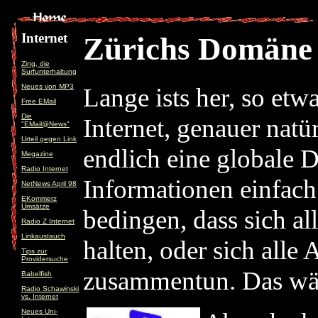
Internet
Zürichs Domäne
Zing, die
Surfunterhaltung
Neues von MP3
Lange ists her, so etwa
Free EMail
Die
Internet, genauer natü
"EMail@News"
Urteil gegen Link
endlich eine globale D
Megazine
Radio Internet
Informationen einfach
NetNews April 98
EKommerz
Umsätze
bedingen, dass sich al
Radio Z Internet
Linkaustauch
halten, oder sich alle
Tips zur
Providersuche
zusammentun. Das wär
Babelfish
Radio Schawinski
vs. Internet
Neues Uni-