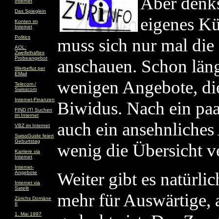
Aber denks
Internet
Das Spieglein
eigenes Kü
Konten im
Internet
Politics
muss sich nur mal di
AOL:
Zweifelhaftes
Probeangebot
anschauen. Schon läng
Werbeflut per
EMail
wenigen Angebote, die 
Telecom /
Swisscom
Internet-Finanzen
Biwidus. Nach ein paa
FIND IT! Suchen
im Internet
auch ein ansehnliches
VBZ im Internet
SwissGuide feiert
Geburtstag
wenig die Übersicht v
Karriere via
Internet
Internet-
Weiter gibt es natürli
Angebote
Internet via
Satelit
mehr für Auswärtige, 
Zürichs Domäne
II
1. Mai 1997