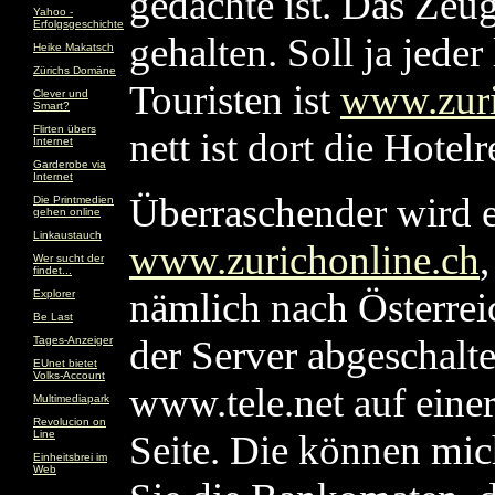
gedachte ist. Das Zeug
Yahoo -
Erfolgsgeschichte
gehalten. Soll ja jeder
Heike Makatsch
Zürichs Domäne
Touristen ist
www.zuri
Clever und
Smart?
Flirten übers
nett ist dort die Hotel
Internet
Garderobe via
Internet
Überraschender wird e
Die Printmedien
gehen online
Linkaustauch
www.zurichonline.ch
Wer sucht der
findet...
nämlich nach Österreic
Explorer
Be Last
der Server abgeschalte
Tages-Anzeiger
EUnet bietet
Volks-Account
www.tele.net auf einer
Multimediapark
Revolucion on
Line
Seite. Die können mic
Einheitsbrei im
Web